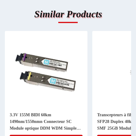
Similar Products
3.3V 155M BIDI 60km
Transcepteurs à fibr
1490nm/1550nmn Connecteur SC
SFP28 Duplex 40k
Module optique DDM WDM Simplex
SMF 25GB Module o
Transcepteur Module SFP avec SDK
unique SFP28 Modu