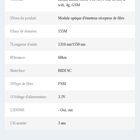
wifi, 4g, GSM
5Nom du produit:
Module optique d'émetteur-récepteur de fibre
6Taux de données:
155M
7Longueur d'onde:
1310 nm/1550 nm
8Distance:
60km
9Interface:
BIDI SC
10Type de fibre:
FSM
11Voltage d'alimentation:
3.3V
12DDMI:
- Oui, oui.
13Garantie:
3 ans