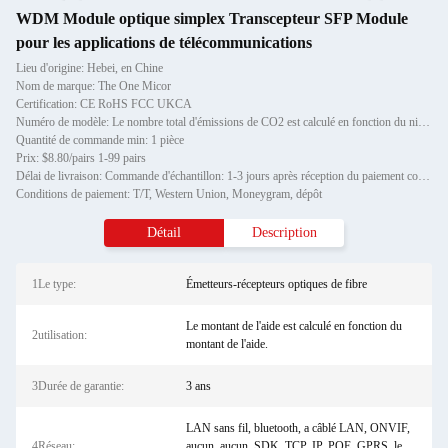
WDM Module optique simplex Transcepteur SFP Module
pour les applications de télécommunications
Lieu d'origine: Hebei, en Chine
Nom de marque: The One Micor
Certification: CE RoHS FCC UKCA
Numéro de modèle: Le nombre total d'émissions de CO2 est calculé en fonction du niveau de CO2 dans l'air.
Quantité de commande min: 1 pièce
Prix: $8.80/pairs 1-99 pairs
Délai de livraison: Commande d'échantillon: 1-3 jours après réception du paiement complet Commande de stock: 3-7 jours a
Conditions de paiement: T/T, Western Union, Moneygram, dépôt
Détail
Description
1Le type:
Émetteurs-récepteurs optiques de fibre
Le montant de l'aide est calculé en fonction du
2utilisation:
montant de l'aide.
3Durée de garantie:
3 ans
LAN sans fil, bluetooth, a câblé LAN, ONVIF,
4Réseau:
aucun, aucun, SDK, TCP, IP, POE, GPRS, le