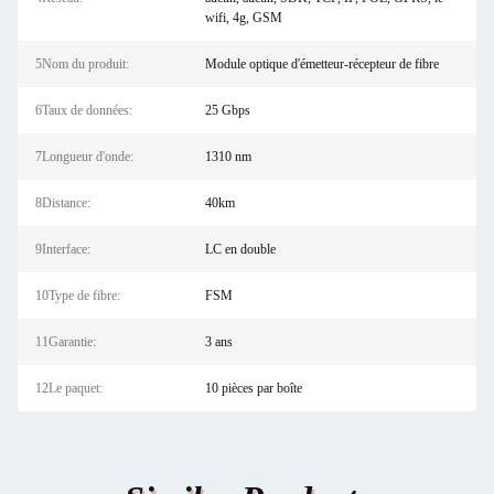
wifi, 4g, GSM
5Nom du produit:
Module optique d'émetteur-récepteur de fibre
6Taux de données:
25 Gbps
7Longueur d'onde:
1310 nm
8Distance:
40km
9Interface:
LC en double
10Type de fibre:
FSM
11Garantie:
3 ans
12Le paquet:
10 pièces par boîte