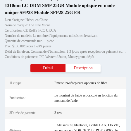
1310nm LC DDM SMF 25GB Module optique en mode
unique SFP28 Module SFP28 25G ER
Lieu d'origine: Hebei, en Chine
Nom de marque: The One Micor
Certification: CE RoHS FCC UKCA
Numéro de modèle: Le nombre d'équipements utilisés est le suivant:
Quantité de commande min: 1 pièce
Prix: $130.00/pieces 1-249 pieces
Délai de livraison: Commande d'échantillon: 1-3 jours après réception du paiement complet Commande de stock: 3-7 jours a
Conditions de paiement: T/T, Western Union, Moneygram, dépôt
Détail
Description
1Le type:
Émetteurs-récepteurs optiques de fibre
Le montant de l'aide est calculé en fonction du
2utilisation:
montant de l'aide.
3Durée de garantie:
3 ans
LAN sans fil, bluetooth, a câblé LAN, ONVIF,
4Réseau:
aucun, aucun, SDK, TCP, IP, POE, GPRS, le