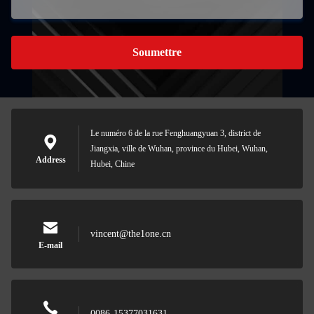
Soumettre
Le numéro 6 de la rue Fenghuangyuan 3, district de
Jiangxia, ville de Wuhan, province du Hubei, Wuhan,
Address
Hubei, Chine
vincent@the1one.cn
E-mail
0086-15377031631