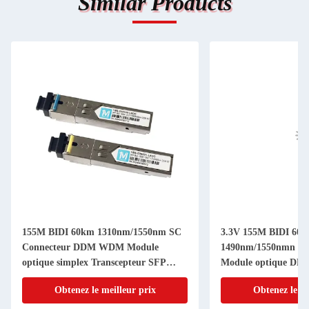
Similar Products
155M BIDI 60km 1310nm/1550nm SC
3.3V 155M BIDI 60
Connecteur DDM WDM Module
1490nm/1550nmn Co
optique simplex Transcepteur SFP
Module optique D
Module pour les applications de
Transcepteur Modul
Obtenez le meilleur prix
Obtenez le me
télécommunications
réseau