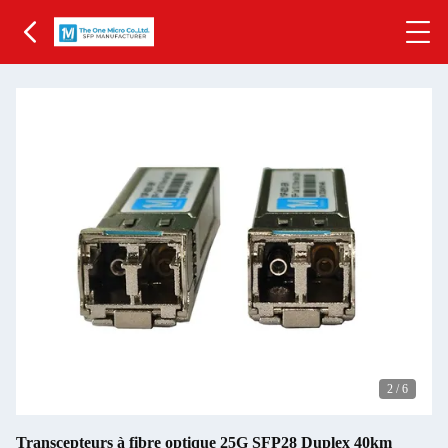
2
/
6
Transcepteurs à fibre optique 25G SFP28 Duplex 40km