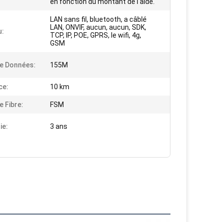
en fonction du montant de l'aide.
LAN sans fil, bluetooth, a câblé
LAN, ONVIF, aucun, aucun, SDK,
u:
TCP, IP, POE, GPRS, le wifi, 4g,
GSM
e Données:
155M
ce:
10 km
e Fibre:
FSM
ie:
3 ans