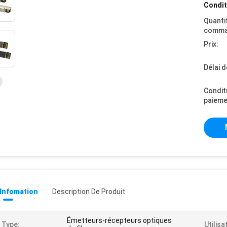
Condit
Quanti
comma
Prix:
Délai d
Condit
paieme
 Infomation
Description De Produit
Émetteurs-récepteurs optiques
 Type:
Utilisa