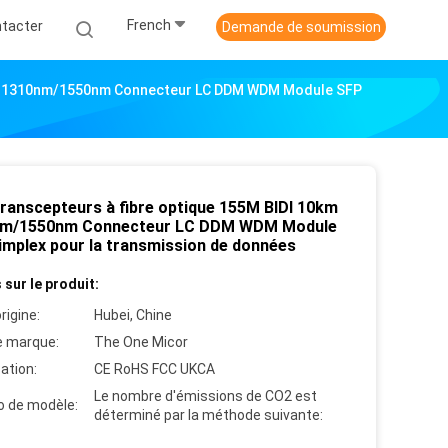
French
tacter
Demande de soumission
0km 1310nm/1550nm Connecteur LC DDM WDM Module SFP
Transcepteurs à fibre optique 155M BIDI 10km
m/1550nm Connecteur LC DDM WDM Module
implex pour la transmission de données
 sur le produit:
rigine:
Hubei, Chine
 marque:
The One Micor
cation:
CE RoHS FCC UKCA
Le nombre d'émissions de CO2 est
 de modèle:
déterminé par la méthode suivante: