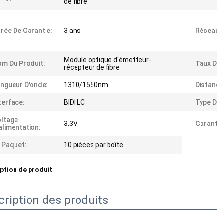
de fibre
rée De Garantie:
3 ans
Résea
Module optique d'émetteur-
m Du Produit:
Taux D
récepteur de fibre
ngueur D'onde:
1310/1550nm
Distan
terface:
BIDI LC
Type D
ltage
3.3V
Garant
alimentation:
 Paquet:
10 pièces par boîte
ption de produit
cription des produits