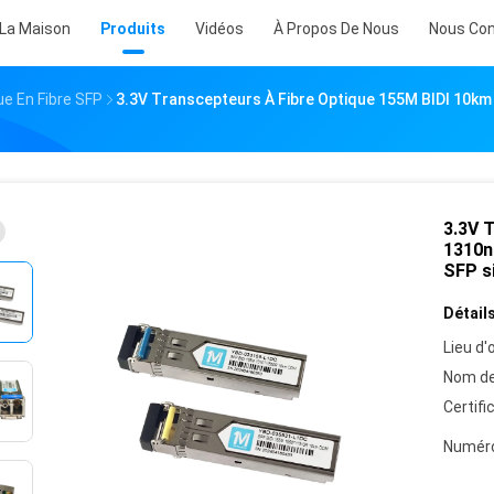
 La Maison
Produits
Vidéos
À Propos De Nous
Nous Con
e En Fibre SFP
3.3V Transcepteurs À Fibre Optique 155M BIDI 1
3.3V 
1310n
SFP s
Détails
Lieu d'o
Nom de
Certifi
Numéro