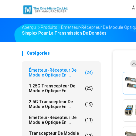
À
Aperçu
Produits
Émetteur-Récepteur De Module Optiqu
Simplex Pour La Transmission De Données
Catégories
Émetteur-Récepteur De
(24)
Module Optique En ...
1.25G Transcepteur De
(25)
Module Optique En ...
2.5G Transcepteur De
(19)
Module Optique En ...
Émetteur-Récepteur De
(11)
Module Optique En ...
Transcepteur De Module
(12)