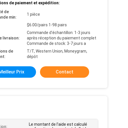
ions de paiement et expédition:
té de
1 pièce
nde min:
$6.00/pairs 1-98 pairs
Commande d'échantillon: 1-3 jours
e livraison:
après réception du paiement complet
Commande de stock: 3-7 jours a
ions de
T/T, Western Union, Moneygram,
nt:
dépôt
Meilleur Prix
Contact
Le montant de l'aide est calculé
tion: