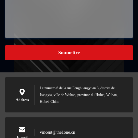
Soumettre
Le numéro 6 de la rue Fenghuangyuan 3, district de
Jiangxia, ville de Wuhan, province du Hubei, Wuhan,
Address
Hubei, Chine
vincent@the1one.cn
E-mail