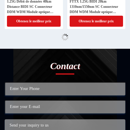
1.25G Débit de données 40km
FTTX 1.25G BIDI 20km
Distance BIDI SC Connecteur
1310nm/1550nm SC Connecteur
DDM WDM Module optique
DDM WDM Module optique
simplex Transcepteur SFP Module
simplex Transcepteur Module SFP
Obtenez le meilleur prix
Obtenez le meilleur prix
1310nm/1550nm
Performance
Contact