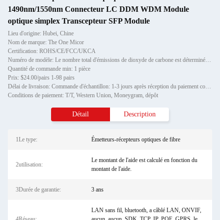
1490nm/1550nm Connecteur LC DDM WDM Module
optique simplex Transcepteur SFP Module
Lieu d'origine: Hubei, Chine
Nom de marque: The One Micor
Certification: ROHS/CE/FCC/UKCA
Numéro de modèle: Le nombre total d'émissions de dioxyde de carbone est déterminé en fonction de la fréquence de produ
Quantité de commande min: 1 pièce
Prix: $24.00/pairs 1-98 pairs
Délai de livraison: Commande d'échantillon: 1-3 jours après réception du paiement complet Commande de stock: 3-7 jours a
Conditions de paiement: T/T, Western Union, Moneygram, dépôt
Détail
Description
1Le type:
Émetteurs-récepteurs optiques de fibre
Le montant de l'aide est calculé en fonction du
2utilisation:
montant de l'aide.
3Durée de garantie:
3 ans
LAN sans fil, bluetooth, a câblé LAN, ONVIF,
4Réseau:
aucun, aucun, SDK, TCP, IP, POE, GPRS, le