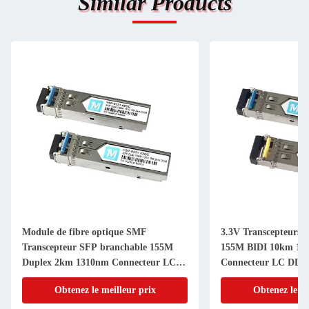
Similar Products
3.3V Transcepteurs à fibre optique
155M BIDI LC I
155M BIDI 10km 1310nm/1550nm
1490nm/1550
Connecteur LC DDM WDM Module
optique simple
SFP simplex pour la transmission de
Module Solution
Obtenez le meilleur prix
Obtenez 
données