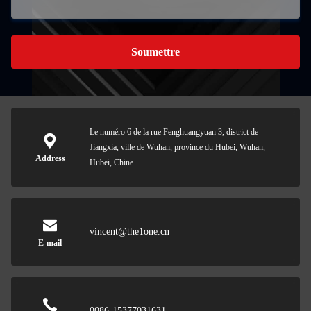
Soumettre
Le numéro 6 de la rue Fenghuangyuan 3, district de
Jiangxia, ville de Wuhan, province du Hubei, Wuhan,
Address
Hubei, Chine
vincent@the1one.cn
E-mail
0086-15377031631