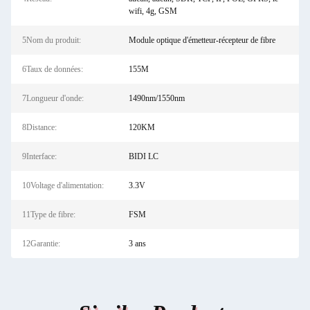
wifi, 4g, GSM
5Nom du produit:
Module optique d'émetteur-récepteur de fibre
6Taux de données:
155M
7Longueur d'onde:
1490nm/1550nm
8Distance:
120KM
9Interface:
BIDI LC
10Voltage d'alimentation:
3.3V
11Type de fibre:
FSM
12Garantie:
3 ans