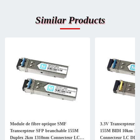
Similar Products
3.3V Transcepteurs à fibre optique
155M BIDI LC Inte
155M BIDI 10km 1310nm/1550nm
1490nm/1550nm D
Connecteur LC DDM WDM Module
optique simplex Tr