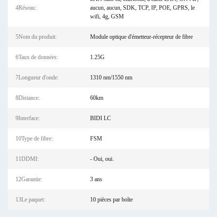
4Réseau:
aucun, aucun, SDK, TCP, IP, POE, GPRS, le
wifi, 4g, GSM
5Nom du produit:
Module optique d'émetteur-récepteur de fibre
6Taux de données:
1.25G
7Longueur d'onde:
1310 nm/1550 nm
8Distance:
60km
9Interface:
BIDI LC
10Type de fibre:
FSM
11DDMI:
- Oui, oui.
12Garantie:
3 ans
13Le paquet:
10 pièces par boîte