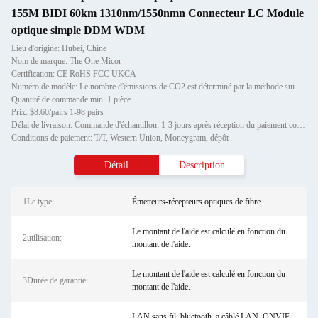
155M BIDI 60km 1310nm/1550nmn Connecteur LC Module
optique simple DDM WDM
Lieu d'origine: Hubei, Chine
Nom de marque: The One Micor
Certification: CE RoHS FCC UKCA
Numéro de modèle: Le nombre d'émissions de CO2 est déterminé par la méthode suivante:
Quantité de commande min: 1 pièce
Prix: $8.60/pairs 1-98 pairs
Délai de livraison: Commande d'échantillon: 1-3 jours après réception du paiement complet Commande de stock: 3-7 jours a
Conditions de paiement: T/T, Western Union, Moneygram, dépôt
Détail
Description
1Le type:
Émetteurs-récepteurs optiques de fibre
Le montant de l'aide est calculé en fonction du
2utilisation:
montant de l'aide.
Le montant de l'aide est calculé en fonction du
3Durée de garantie:
montant de l'aide.
LAN sans fil, bluetooth, a câblé LAN, ONVIF,