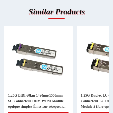
Similar Products
1.25G BIDI 60km 1490nm/1550nmn
1.25G Duplex LC 6
SC Connecteur DDM WDM Module
Connecteur LC DD
optique simplex Émetteur-récepteur
Module à fibre optiq
Module SFP Type de fibre SMF
SFP branchable pour