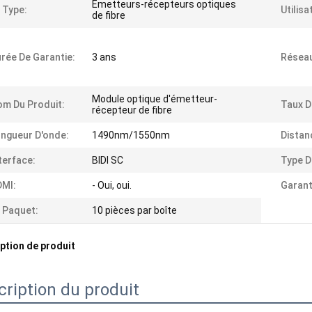
Émetteurs-récepteurs optiques
 Type:
Utilisa
de fibre
rée De Garantie:
3 ans
Résea
Module optique d'émetteur-
m Du Produit:
Taux D
récepteur de fibre
ngueur D'onde:
1490nm/1550nm
Distan
terface:
BIDI SC
Type D
DMI:
- Oui, oui.
Garant
 Paquet:
10 pièces par boîte
ption de produit
cription du produit