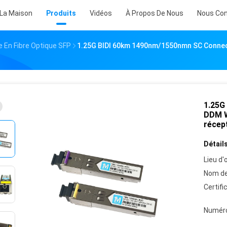
 La Maison
Produits
Vidéos
À Propos De Nous
Nous Con
 En Fibre Optique SFP
1.25G BIDI 60km 1490nm/1550nmn SC Conne
1.25G
DDM W
récep
Détails
Lieu d'o
Nom de
Certifi
Numéro