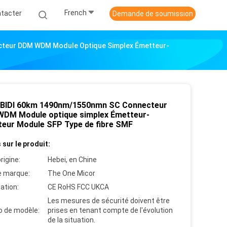
French
tacter
Demande de soumission
cteur DDM WDM Module Optique Simplex Émetteur-
 BIDI 60km 1490nm/1550nmn SC Connecteur
DM Module optique simplex Émetteur-
teur Module SFP Type de fibre SMF
 sur le produit:
rigine:
Hebei, en Chine
 marque:
The One Micor
cation:
CE RoHS FCC UKCA
Les mesures de sécurité doivent être
 de modèle:
prises en tenant compte de l'évolution
de la situation.