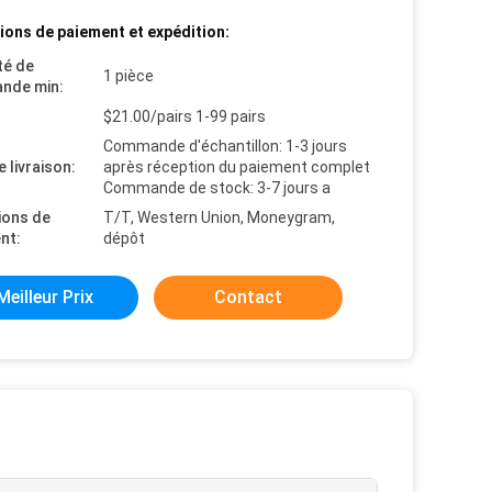
ions de paiement et expédition:
té de
1 pièce
nde min:
$21.00/pairs 1-99 pairs
Commande d'échantillon: 1-3 jours
e livraison:
après réception du paiement complet
Commande de stock: 3-7 jours a
ions de
T/T, Western Union, Moneygram,
nt:
dépôt
Meilleur Prix
Contact