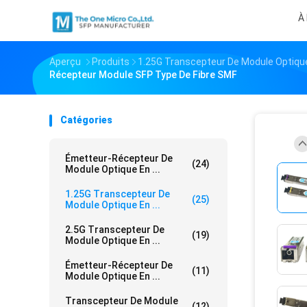
À
Aperçu
Produits
1.25G Transcepteur De Module Optique
Récepteur Module SFP Type De Fibre SMF
Catégories
Émetteur-Récepteur De
(24)
Module Optique En ...
1.25G Transcepteur De
(25)
Module Optique En ...
2.5G Transcepteur De
(19)
Module Optique En ...
Émetteur-Récepteur De
(11)
Module Optique En ...
Transcepteur De Module
(12)