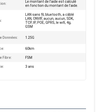
Le montant de l'aide est calculé
tion:
en fonction du montant de l'aide.
LAN sans fil, bluetooth, a câblé
LAN, ONVIF, aucun, aucun, SDK,
u:
TCP, IP, POE, GPRS, le wifi, 4g,
GSM
e Données:
1.25G
ce:
60km
e Fibre:
FSM
ie:
3 ans