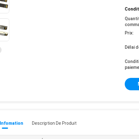
Condit
Quanti
comma
Prix:
Délai d
Condit
paieme
 Infomation
Description De Produit