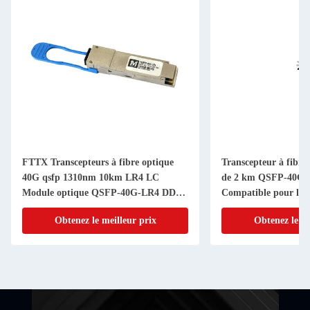
FTTX Transcepteurs à fibre optique
Transcepteur à fibre 
40G qsfp 1310nm 10km LR4 LC
de 2 km QSFP-40G
Module optique QSFP-40G-LR4 DDM
Compatible pour le 
Module transcepteur compatible
40G QSFP IR4
Obtenez le meilleur prix
Obtenez le me