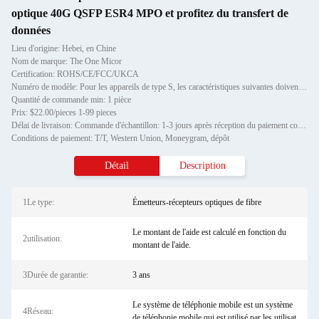
optique 40G QSFP ESR4 MPO et profitez du transfert de
données
Lieu d'origine: Hebei, en Chine
Nom de marque: The One Micor
Certification: ROHS/CE/FCC/UKCA
Numéro de modèle: Pour les appareils de type S, les caractéristiques suivantes doivent être respectées:
Quantité de commande min: 1 pièce
Prix: $22.00/pieces 1-99 pieces
Délai de livraison: Commande d'échantillon: 1-3 jours après réception du paiement complet Commande de stock: 3-7 jours a
Conditions de paiement: T/T, Western Union, Moneygram, dépôt
Détail
Description
1Le type:
Émetteurs-récepteurs optiques de fibre
Le montant de l'aide est calculé en fonction du
2utilisation:
montant de l'aide.
3Durée de garantie:
3 ans
Le système de téléphonie mobile est un système
4Réseau:
de téléphonie mobile qui est utilisé par les utilisat