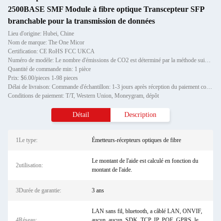
2500BASE SMF Module à fibre optique Transcepteur SFP
branchable pour la transmission de données
Lieu d'origine: Hubei, Chine
Nom de marque: The One Micor
Certification: CE RoHS FCC UKCA
Numéro de modèle: Le nombre d'émissions de CO2 est déterminé par la méthode suivante:
Quantité de commande min: 1 pièce
Prix: $6.00/pieces 1-98 pieces
Délai de livraison: Commande d'échantillon: 1-3 jours après réception du paiement complet Commande de stock: 3-7 jours a
Conditions de paiement: T/T, Western Union, Moneygram, dépôt
Détail
Description
1Le type:
Émetteurs-récepteurs optiques de fibre
Le montant de l'aide est calculé en fonction du
2utilisation:
montant de l'aide.
3Durée de garantie:
3 ans
LAN sans fil, bluetooth, a câblé LAN, ONVIF,
4Réseau:
aucun, aucun, SDK, TCP, IP, POE, GPRS, le